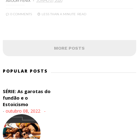
ARUOM FENIX
JUNHO 07, 2020
0 COMMENTS
LESS THAN A MINUTE
READ
MORE POSTS
POPULAR POSTS
SÉRIE: As garotas do
fundão e o
Estoicismo
-
outubro 08, 2022