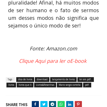
pluralidade! Afinal, há muitos modos
de ser humano e o fato de sermos
um desses modos não significa que
sejamos o único modo de ser!
Fonte: Amazon.com
Clique Aqui para ler oE-book
Tags :
dica de livros
download
lançamento de livros
ler em pdf .
livros
livros que li
Livros&Resenhas
Mario sergio cortella
pdf.
SHARE THIS