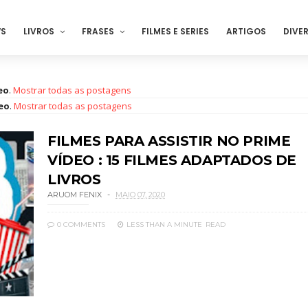
S
LIVROS
FRASES
FILMES E SERIES
ARTIGOS
DIVE
eo
.
Mostrar todas as postagens
eo
.
Mostrar todas as postagens
FILMES PARA ASSISTIR NO PRIME
VÍDEO : 15 FILMES ADAPTADOS DE
LIVROS
ARUOM FENIX
MAIO 07, 2020
0 COMMENTS
LESS THAN A MINUTE
READ