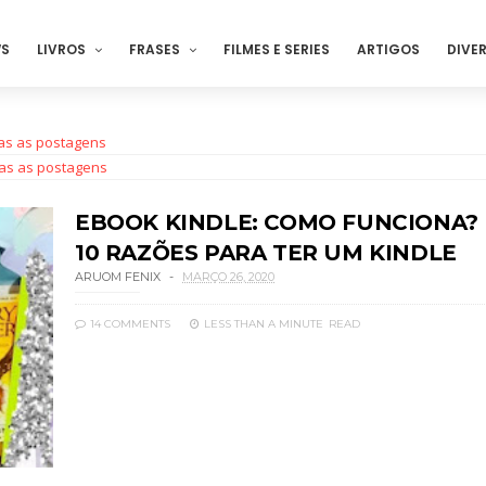
S
LIVROS
FRASES
FILMES E SERIES
ARTIGOS
DIVE
as as postagens
as as postagens
EBOOK KINDLE: COMO FUNCIONA?
10 RAZÕES PARA TER UM KINDLE
ARUOM FENIX
MARÇO 26, 2020
14 COMMENTS
LESS THAN A MINUTE
READ