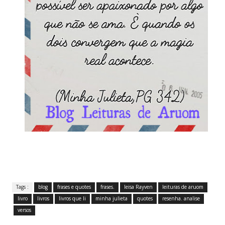
Tags :
blog
frases e quotes
frases.
leisa Rayven
leituras de aruom
livro
livros
livros que li
minha julieta
quotes
resenha. analise
versos