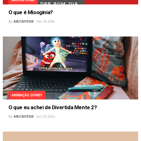
O que é Misoginia?
Mar 29, 2026
By
ARUOM FENIX
ANIMAÇÃO DISNEY
O que eu achei de Divertida Mente 2?
Jun 25, 2024
By
ARUOM FENIX