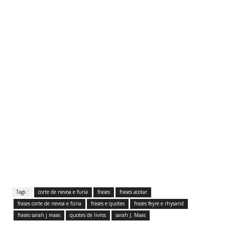
Tags :
corte de nevoa e furia
frases
frases acotar
frases corte de nevoa e fúria
frases e quotes
frases feyre e rhysand
frases sarah j maas
quotes de livros
sarah J. Maas