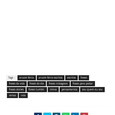
Tags :
aruom fenix
aruom fenix escritos
escritos
frases
frases da vida
frases do dia
frases instagram
frases para postar
frases stories
frases tumblr.
ironia
pensamentos
sou quem eu sou
versos
vida