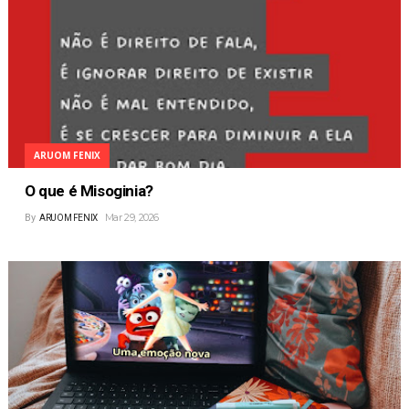
ARUOM FENIX
O que é Misoginia?
Mar 29, 2026
By
ARUOM FENIX