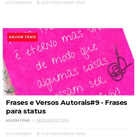
0 COMMENTS
LESS THAN A MINUTE
READ
ARUOM FENIX
Frases e Versos Autorais#9 - Frases
para status
ARUOM FENIX
DEZEMBRO 27, 2019
0 COMMENTS
LESS THAN A MINUTE
READ