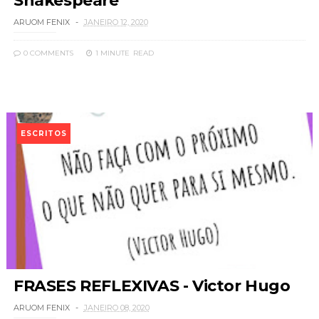
Shakespeare
ARUOM FENIX
JANEIRO 12, 2020
0 COMMENTS
1 MINUTE
READ
ESCRITOS
FRASES REFLEXIVAS - Victor Hugo
ARUOM FENIX
JANEIRO 08, 2020