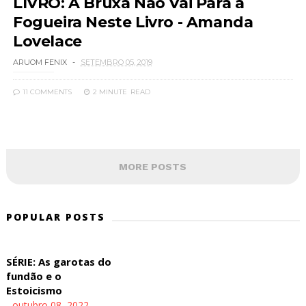
LIVRO: A Bruxa Não Vai Para a
Fogueira Neste Livro - Amanda
Lovelace
ARUOM FENIX
SETEMBRO 05, 2019
11 COMMENTS
2 MINUTE
READ
MORE POSTS
POPULAR POSTS
SÉRIE: As garotas do
fundão e o
Estoicismo
-
outubro 08, 2022