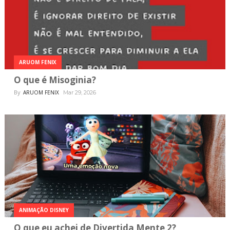
ARUOM FENIX
O que é Misoginia?
By
ARUOM FENIX
Mar 29, 2026
ANIMAÇÃO DISNEY
O que eu achei de Divertida Mente 2?