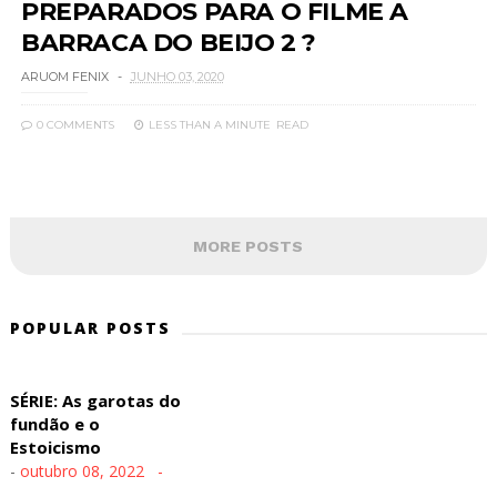
PREPARADOS PARA O FILME A
BARRACA DO BEIJO 2 ?
ARUOM FENIX
JUNHO 03, 2020
0 COMMENTS
LESS THAN A MINUTE
READ
MORE POSTS
POPULAR POSTS
SÉRIE: As garotas do
fundão e o
Estoicismo
-
outubro 08, 2022