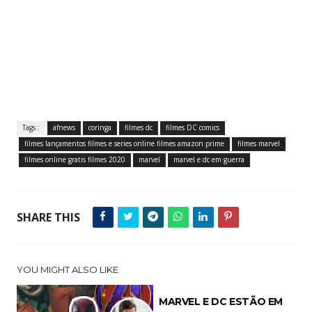
Tags :
afnews
coringa
filmes dc
filmes DC comics
filmes lançamentos filmes e series online filmes amazon prime
filmes marvel
filmes online gratis filmes 2020
marvel
marvel e dc em guerra
SHARE THIS
YOU MIGHT ALSO LIKE
MARVEL E DC ESTÃO EM