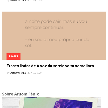
By
ARUOM FENIX
FRASES
Frases lindas de A voz da sereia volta neste livro
Jun 23, 2024
By
ARUOM FENIX
Sobre Aruom Fênix